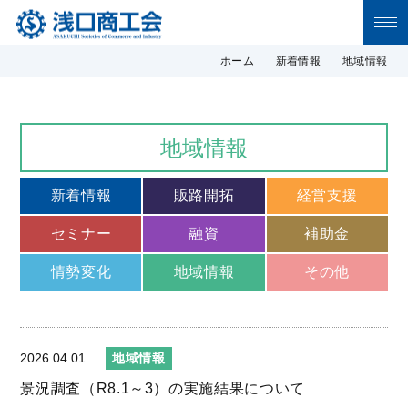
浅口商工会 浅口商工会の公式サイトで
ホーム
新着情報
地域情報
す。浅口市の商工業に関するニュース・地
域情報等を発信しています。
地域情報
新着情報
販路開拓
経営支援
セミナー
融資
補助金
情勢変化
地域情報
その他
2026.04.01
地域情報
景況調査（R8.1～3）の実施結果について