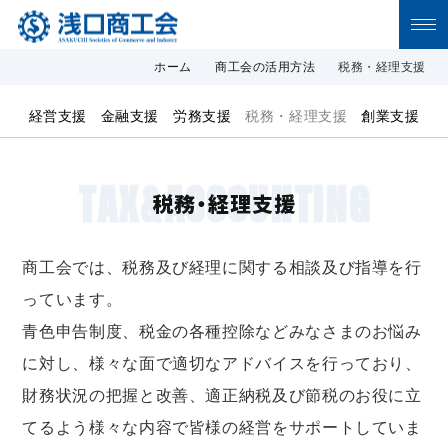
浅口商工会 浅口商工会の公式サイトで
ホーム
商工会の活用方法
税務・経理支援
す。浅口市の商工業に関するニュース・地
経営支援
金融支援
労務支援
税務・経理支援
創業支援
域情報等を発信しています。
TAX&ACCOUNTING
税務・経理支援
商工会では、税務及び経理に関する相談及び指導を行
っています。
青色申告制度、税金の各種控除などみなさまのお悩み
に対し、様々な面で適切なアドバイスを行っており、
財務状況の把握と改善、適正納税及び節税のお役に立
てるよう様々な内容で皆様の経営をサポートしていま