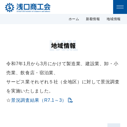
浅口商工会 浅口商工会の公式サイトで
ホーム
新着情報
地域情報
す。浅口市の商工業に関するニュース・地
域情報等を発信しています。
LOCAL
地域情報
令和7年1月から3月にかけて製造業、建設業、卸・小
売業、飲食店・宿泊業、
サービス業それぞれ５社（全地区）に対して景況調査
を実施いたしました。
☆
景況調査結果（R7.1～3）